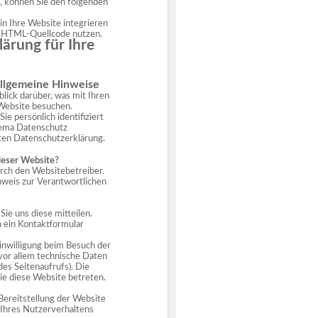
, können Sie den folgenden
in Ihre Website integrieren
en HTML-Quellcode nutzen.
̈rung für Ihre
llgemeine Hinweise
ick darüber, was mit Ihren
Website besuchen.
 persönlich identifiziert
hema Datenschutz
ten Datenschutzerklärung.
dieser Website?
urch den Websitebetreiber.
nweis zur Verantwortlichen
ie uns diese mitteilen.
in ein Kontaktformular
inwilligung beim Besuch der
vor allem technische Daten
des Seitenaufrufs). Die
ie diese Website betreten.
 Bereitstellung der Website
 Ihres Nutzerverhaltens