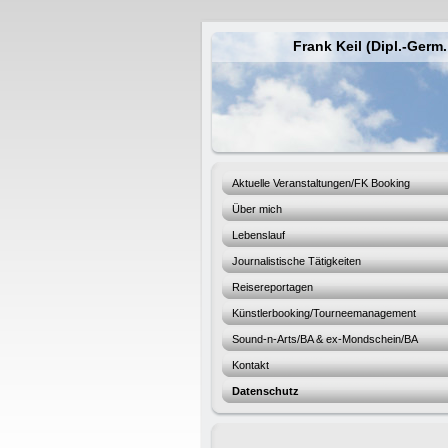
Frank Keil (Dipl.-Germ
Aktuelle Veranstaltungen/FK Booking
Über mich
Lebenslauf
Journalistische Tätigkeiten
Reisereportagen
Künstlerbooking/Tourneemanagement
Sound-n-Arts/BA & ex-Mondschein/BA
Kontakt
Datenschutz