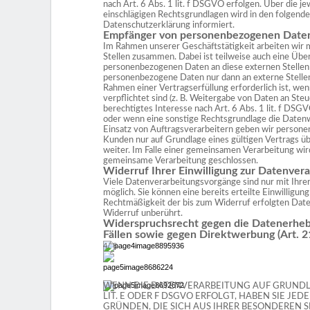
nach Art. 6 Abs. 1 lit. f DSGVO erfolgen. Über die jew
einschlägigen Rechtsgrundlagen wird in den folgende
Datenschutzerklärung informiert.
Empfänger von personenbezogenen Date
Im Rahmen unserer Geschäftstätigkeit arbeiten wir
Stellen zusammen. Dabei ist teilweise auch eine Übe
personenbezogenen Daten an diese externen Stellen 
personenbezogene Daten nur dann an externe Stellen
Rahmen einer Vertragserfüllung erforderlich ist, wen
verpflichtet sind (z. B. Weitergabe von Daten an Steu
berechtigtes Interesse nach Art. 6 Abs. 1 lit. f DS
oder wenn eine sonstige Rechtsgrundlage die Datenw
Einsatz von Auftragsverarbeitern geben wir person
Kunden nur auf Grundlage eines gültigen Vertrags ü
weiter. Im Falle einer gemeinsamen Verarbeitung wird
gemeinsame Verarbeitung geschlossen.
Widerruf Ihrer Einwilligung zur Datenver
Viele Datenverarbeitungsvorgänge sind nur mit Ihrer
möglich. Sie können eine bereits erteilte Einwilligun
Rechtmäßigkeit der bis zum Widerruf erfolgten Dat
Widerruf unberührt.
Widerspruchsrecht gegen die Datenerhe
Fällen sowie gegen Direktwerbung (Art.
4/ 8
WENN DIE DATENVERARBEITUNG AUF GRUNDLAG
LIT. E ODER F DSGVO ERFOLGT, HABEN SIE JED
GRÜNDEN, DIE SICH AUS IHRER BESONDEREN 