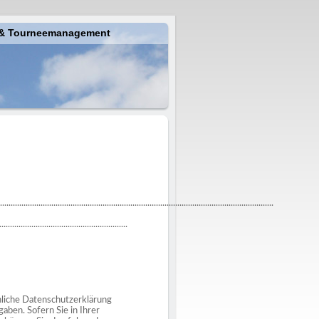
ing & Tourneemanagement
................................................................................................................................
............................................................
̈nliche Datenschutzerklärung
gaben. Sofern Sie in Ihrer