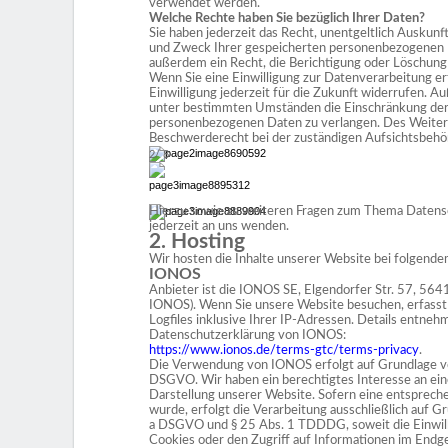
verwendet werden.
Welche Rechte haben Sie bezüglich Ihrer Daten?
Sie haben jederzeit das Recht, unentgeltlich Auskunf
und Zweck Ihrer gespeicherten personenbezogenen D
außerdem ein Recht, die Berichtigung oder Löschung
Wenn Sie eine Einwilligung zur Datenverarbeitung ert
Einwilligung jederzeit für die Zukunft widerrufen. 
unter bestimmten Umständen die Einschränkung der
personenbezogenen Daten zu verlangen. Des Weitere
Beschwerderecht bei der zuständigen Aufsichtsbehö
2/ 8
Hierzu sowie zu weiteren Fragen zum Thema Datensc
jederzeit an uns wenden.
2. Hosting
Wir hosten die Inhalte unserer Website bei folgende
IONOS
Anbieter ist die IONOS SE, Elgendorfer Str. 57, 56
IONOS). Wenn Sie unsere Website besuchen, erfass
Logfiles inklusive Ihrer IP-Adressen. Details entneh
Datenschutzerklärung von IONOS:
https://www.ionos.de/terms-gtc/terms-privacy
.
Die Verwendung von IONOS erfolgt auf Grundlage von 
DSGVO. Wir haben ein berechtigtes Interesse an einer
Darstellung unserer Website. Sofern eine entspreche
wurde, erfolgt die Verarbeitung ausschließlich auf Gru
a DSGVO und § 25 Abs. 1 TDDDG, soweit die Einwill
Cookies oder den Zugriff auf Informationen im Endger