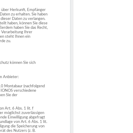
t über Herkunft, Empfänger
aten zu erhalten. Sie haben
 dieser Daten zu verlangen.
eilt haben, können Sie diese
Außerdem haben Sie das Recht,
 Verarbeitung Ihrer
n steht Ihnen ein
rde zu.
hutz können Sie sich
m Anbieter:
410 Montabaur (nachfolgend
t IONOS verschiedene
men Sie der
Art. 6 Abs. 1 lit. f
 möglichst zuverlässigen
nde Einwilligung abgefragt
ndlage von Art. 6 Abs. 1 lit.
igung die Speicherung von
ät des Nutzers (z. B.