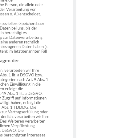
nline.de
che Person, die allein oder
der Verarbeitung von
en o. Ä.) entscheidet.
 speziellere Speicherdauer
aten bei uns, bis der
ein berechtigtes
ng zur Datenverarbeitung
keine anderen rechtlich
nenbezogenen Daten haben (z.
en); im letztgenannten Fall
lagen der
n, verarbeiten wir Ihre
Abs. 1 lit. a DSGVO bzw.
ategorien nach Art. 9 Abs. 1
chen Einwilligung in die
n erfolgt die
 49 Abs. 1 lit. a DSGVO.
n Zugriff auf Informationen
willigt haben, erfolgt die
25 Abs. 1 TDDDG. Die
n zur Vertragserfüllung oder
erlich, verarbeiten wir Ihre
. Des Weiteren verarbeiten
tlichen Verpflichtung
. c DSGVO. Die
s berechtigten Interesses