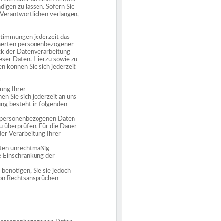
digen zu lassen. Sofern Sie
 Verantwortlichen verlangen,
stimmungen jederzeit das
icherten personenbezogenen
ck der Datenverarbeitung
ieser Daten. Hierzu sowie zu
können Sie sich jederzeit
g
tung Ihrer
n Sie sich jederzeit an uns
ung besteht in folgenden
en personenbezogenen Daten
u überprüfen. Für die Dauer
der Verarbeitung Ihrer
ten unrechtmäßig
e Einschränkung der
enötigen, Sie sie jedoch
on Rechtsansprüchen