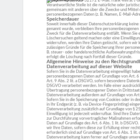
Telefon: +49 (0) 951-32172 E-Mail: frank-keil at t-o
Verantwortliche Stelle ist die natürliche oder juristis
gemeinsam mit anderen über die Zwecke und Mittel 
personenbezogenen Daten (z. B. Namen, E-Mail-Adress
Speicherdauer
Soweit innerhalb dieser Datenschutzerklärung keine
genannt wurde, verbleiben Ihre personenbezogenen D
Zweck für die Datenverarbeitung entfällt. Wenn Sie 
Löschersuchen geltend machen oder eine Einwilligu
widerrufen, werden Ihre Daten gelöscht, sofern wir 
zulässigen Gründe für die Speicherung Ihrer perso
B. steuer- oder handelsrechtliche Aufbewahrungsfrist
erfolgt die Löschung nach Fortfall dieser Gründe.
Allgemeine Hinweise zu den Rechtsgrund
Datenverarbeitung auf dieser Website
Sofern Sie in die Datenverarbeitung eingewilligt habe
personenbezogenen Daten auf Grundlage von Art. 6 
Art. 9 Abs. 2 lit. a DSGVO, sofern besondere Datenk
DSGVO verarbeitet werden. Im Falle einer ausdrückli
Übertragung personenbezogener Daten in Drittstaate
Datenverarbeitung außerdem auf Grundlage von Art.
Sofern Sie in die Speicherung von Cookies oder in de
in Ihr Endgerät (z. B. via Device-Fingerprinting) einge
Datenverarbeitung zusätzlich auf Grundlage von § 
Einwilligung ist jederzeit widerrufbar. Sind Ihre Date
zur Durchführung vorvertraglicher Maßnahmen erford
Daten auf Grundlage des Art. 6 Abs. 1 lit. b DSGVO
wir Ihre Daten, sofern diese zur Erfüllung einer rech
erforderlich sind auf Grundlage von Art. 6 Abs. 1 lit
Datenverarbeitung kann ferner auf Grundlage unsere