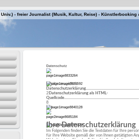
. Univ.) - freier Journalist (Musik, Kultur, Reise) - Künstlerbook
Datenschutz
Inhaltsverzeichnis
Datenschutzerklärung
.........................................................
2
Datenschutzerklärung als HTML-
Quellcode
................................................................................
8
1/ 8
Ihre Datenschutzerklärung
Im Folgenden finden Sie die Textdaten für Ihre perso
für Ihre Website gemäß der von Ihnen getätigten An