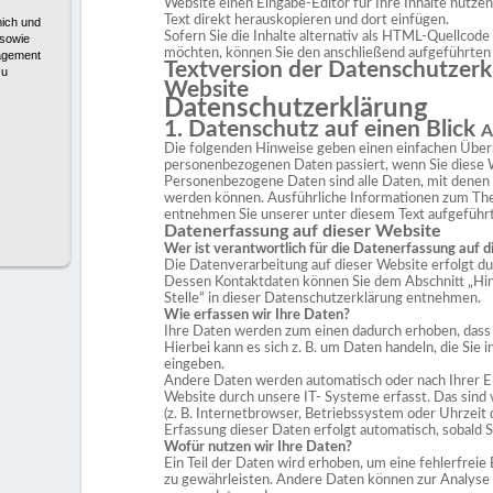
Website einen Eingabe-Editor für Ihre Inhalte nutzen
Text direkt herauskopieren und dort einfügen.
mich und
Sofern Sie die Inhalte alternativ als HTML-Quellcode 
 sowie
möchten, können Sie den anschließend aufgeführt
agement
Textversion der Datenschutzerkla
zu
Website
Datenschutzerklärung
1. Datenschutz auf einen Blick
A
Die folgenden Hinweise geben einen einfachen Überbl
personenbezogenen Daten passiert, wenn Sie diese 
Personenbezogene Daten sind alle Daten, mit denen Sie
werden können. Ausführliche Informationen zum T
entnehmen Sie unserer unter diesem Text aufgeführ
Datenerfassung auf dieser Website
Wer ist verantwortlich für die Datenerfassung auf 
Die Datenverarbeitung auf dieser Website erfolgt d
Dessen Kontaktdaten können Sie dem Abschnitt „Hi
Stelle“ in dieser Datenschutzerklärung entnehmen.
Wie erfassen wir Ihre Daten?
Ihre Daten werden zum einen dadurch erhoben, dass S
Hierbei kann es sich z. B. um Daten handeln, die Sie 
eingeben.
Andere Daten werden automatisch oder nach Ihrer E
Website durch unsere IT- Systeme erfasst. Das sind 
(z. B. Internetbrowser, Betriebssystem oder Uhrzeit 
Erfassung dieser Daten erfolgt automatisch, sobald S
Wofür nutzen wir Ihre Daten?
Ein Teil der Daten wird erhoben, um eine fehlerfreie
zu gewährleisten. Andere Daten können zur Analyse