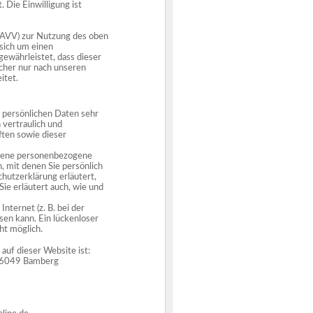
Die Einwilligung ist
 (AVV) zur Nutzung des oben
sich um einen
ewährleistet, dass dieser
her nur nach unseren
itet.
 persönlichen Daten sehr
vertraulich und
ten sowie dieser
edene personenbezogene
mit denen Sie persönlich
utzerklärung erläutert,
ie erläutert auch, wie und
nternet (z. B. bei der
en kann. Ein lückenloser
ht möglich.
 auf dieser Website ist:
 96049 Bamberg