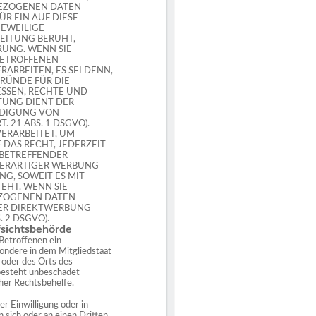
BEZOGENEN DATEN
̈R EIN AUF DIESE
JEWEILIGE
EITUNG BERUHT,
RUNG. WENN SIE
BETROFFENEN
RBEITEN, ES SEI DENN,
ÜNDE FÜR DIE
ESSEN, RECHTE UND
ITUNG DIENT DER
IDIGUNG VON
 21 ABS. 1 DSGVO).
ERARBEITET, UM
 DAS RECHT, JEDERZEIT
 BETREFFENDER
ERARTIGER WERBUNG
ING, SOWEIT ES MIT
EHT. WENN SIE
EZOGENEN DATEN
ER DIREKTWERBUNG
 2 DSGVO).
sichtsbehörde
Betroffenen ein
ondere in dem Mitgliedstaat
s oder des Orts des
besteht unbeschadet
cher Rechtsbehelfe.
er Einwilligung oder in
n sich oder an einen Dritten