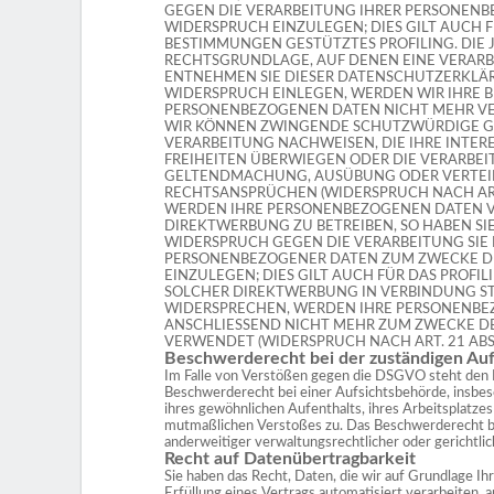
GEGEN DIE VERARBEITUNG IHRER PERSONEN
WIDERSPRUCH EINZULEGEN; DIES GILT AUCH FU
BESTIMMUNGEN GESTÜTZTES PROFILING. DIE 
RECHTSGRUNDLAGE, AUF DENEN EINE VERARB
ENTNEHMEN SIE DIESER DATENSCHUTZERKLÄ
WIDERSPRUCH EINLEGEN, WERDEN WIR IHRE 
PERSONENBEZOGENEN DATEN NICHT MEHR VERA
WIR KÖNNEN ZWINGENDE SCHUTZWÜRDIGE GR
VERARBEITUNG NACHWEISEN, DIE IHRE INTER
FREIHEITEN ÜBERWIEGEN ODER DIE VERARBE
GELTENDMACHUNG, AUSÜBUNG ODER VERTE
RECHTSANSPRÜCHEN (WIDERSPRUCH NACH ART.
WERDEN IHRE PERSONENBEZOGENEN DATEN V
DIREKTWERBUNG ZU BETREIBEN, SO HABEN SIE
WIDERSPRUCH GEGEN DIE VERARBEITUNG SIE
PERSONENBEZOGENER DATEN ZUM ZWECKE D
EINZULEGEN; DIES GILT AUCH FÜR DAS PROFIL
SOLCHER DIREKTWERBUNG IN VERBINDUNG ST
WIDERSPRECHEN, WERDEN IHRE PERSONENB
ANSCHLIESSEND NICHT MEHR ZUM ZWECKE D
VERWENDET (WIDERSPRUCH NACH ART. 21 ABS.
Beschwerderecht bei der zuständigen Auf
Im Falle von Verstößen gegen die DSGVO steht den 
Beschwerderecht bei einer Aufsichtsbehörde, insbes
ihres gewöhnlichen Aufenthalts, ihres Arbeitsplatze
mutmaßlichen Verstoßes zu. Das Beschwerderecht 
anderweitiger verwaltungsrechtlicher oder gerichtli
Recht auf Datenübertragbarkeit
Sie haben das Recht, Daten, die wir auf Grundlage Ihr
Erfüllung eines Vertrags automatisiert verarbeiten, a