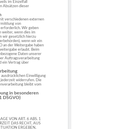
eils im Einzelfall
n Absätzen dieser
n
 mit verschiedenen externen
rmittlung von
erforderlich. Wir geben
 weiter, wenn dies im
n wir gesetzlich hierzu
erbehörden), wenn wir ein
GVO an der Weitergabe haben
eitergabe erlaubt. Beim
enbezogene Daten unserer
ber Auftragsverarbeitung
 ein Vertrag über
arbeitung
 ausdrücklichen Einwilligung
g jederzeit widerrufen. Die
enverarbeitung bleibt vom
bung in besonderen
 21 DSGVO)
E VON ART. 6 ABS. 1
ERZEIT DAS RECHT, AUS
SITUATION ERGEBEN,